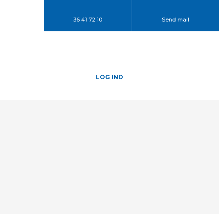
36 41 72 10
Send mail
LOG IND