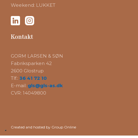
Weekend: LUKKET
​Kontakt
​GORM LARSEN & SØN
Fabriksparken 42
2600 Glostrup
Tlf.:
36 41 72 10
E-mail:
gls@gls-as.dk
CVR: 14049800
Created and hosted by Group Online